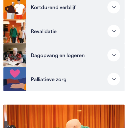
Kortdurend verblijf
Heb je tijdelijk zorg nodig, bijvoorbeeld na een
Revalidatie
ziekenhuisopname of omdat je partner of familie
even geen zorg kan bieden? Dan kun je enkele dagen
of weken (maximaal 12 weken) wonen bij Cordaan,
Tijdens de revalidatie werk je op een
Dagopvang en logeren
met de intentie daarna weer terug naar huis te gaan.
gespecialiseerde revalidatieafdeling aan een
verantwoorde terugkeer naar huis. Afhankelijk van
Meer informatie over kortdurend verblijf
(de ernst van) je aandoening kan de duur van het
Als de dagen thuis langer worden en je mantelzorger
Palliatieve zorg
verblijf verschillen van 3 dagen tot 3 maanden.
tijdelijk de zorg niet kan dragen, kun je naar
dagopvang komen of bij ons logeren. Bijvoorbeeld in
Revalidatie en herstel
het daghuis.
Palliatieve zorg begint op het moment dat genezen
niet meer mogelijk is. Je hebt dan intensieve
Meer informatie over dagopvang en logeren
begeleiding nodig. Onze palliatieve
zorgverpleegkundige geeft je informatie en