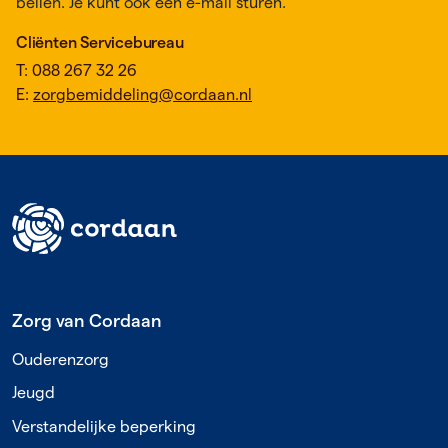
bellen. Je kunt ook een e-mail sturen.
Cliënten Servicebureau
T: 088 267 32 26
E:
zorgbemiddeling@cordaan.nl
Footer
Zorg van Cordaan
Ouderenzorg
Jeugd
Verstandelijke beperking