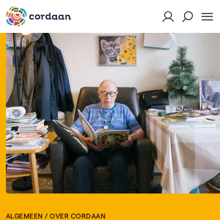
Naar Mijn Cor
Ope
Open zoekf
ALGEMEEN
/
OVER CORDAAN