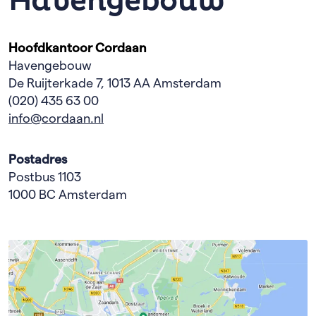
Havengebouw
van ziekenhuizen, Intrakoop, Santeon, InkoopAlliantie
Ziekenhuizen (IAZ), Vereniging Gehandicaptenzorg
Nederland (VGN) en Nederlandse Vereniging voor
Hoofdkantoor Cordaan
Inkoopmanagement (NEVI).
Havengebouw
De Ruijterkade 7, 1013 AA Amsterdam
Lees hier de inkoopvoorwaarden
(download link)
(020) 435 63 00
info@cordaan.nl
Postadres
Postbus 1103
1000 BC Amsterdam