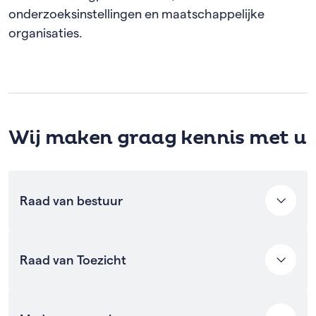
onderzoeksinstellingen en maatschappelijke
organisaties.
Wij maken graag kennis met u
Raad van bestuur
Dhr. R.G. (Ronald) Schmidt - voorzitter
Raad van Toezicht
Dhr. D. (Douwe) van Riet - lid
Lees meer over de raad van bestuur
Dr. J. Ravensbergen, voorzitter