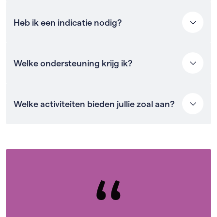
krijgt ondersteuning van een participatiecoach die
werkzaam is binnen jouw woonlocatie.
Deze ondersteuning kost jou niets, de gemeente of
Heb ik een indicatie nodig?
het zorgkantoor betalen de kosten.
Ja, de participatiecoach helpt jou erbij.
Welke ondersteuning krijg ik?
Onze participatiecoaches kunnen jou helpen om de
Welke activiteiten bieden jullie zoal aan?
dagen op een leuke en zinvolle manier in te vullen.
We gaan daarbij uit van jouw wensen en persoonlijke
voorkeuren. Dat doen we aan de hand van de
Naast activiteiten op en rondom de locatie kun je bij
volgende thema's:
ons ook deelnemen aan activiteiten in de buurt of in
de stad. Altijd onder begeleiding van onze coach.
Betekenisvol werk: wat geeft jou voldoening?
“
Daarbij kun je kiezen tussen individuele activiteiten
Vrije tijd: wat doe je graag om te ontspannen?
en activiteiten in groepsverband.
Sociale contacten: bij wie voel jij je prettig?
Talentontwikkeling: waar ben je goed in en wat
Denk bijvoorbeeld aan de volgende activiteiten:
geeft energie?