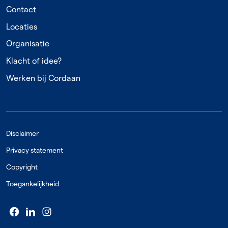
Contact
Locaties
Organisatie
Klacht of idee?
Werken bij Cordaan
Disclaimer
Privacy statement
Copyright
Toegankelijkheid
Volg ons op social media
Facebook
LinkedIn
(externe link)
Instagram
(externe link)
(externe link)