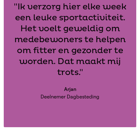
- Kookles
"Ik verzorg hier elke week
Gezondheid: wat helpt jou om gezonder te leven?
- Tekenen en schilderen
een leuke sportactiviteit.
- Tuinieren
- Sport- en beweegactiviteiten
Het voelt geweldig om
- Buurtactiviteiten
medebewoners te helpen
- Arbeidsmatige activiteiten
om fitter en gezonder te
worden. Dat maakt mij
trots."
Arjan
Deelnemer Dagbesteding