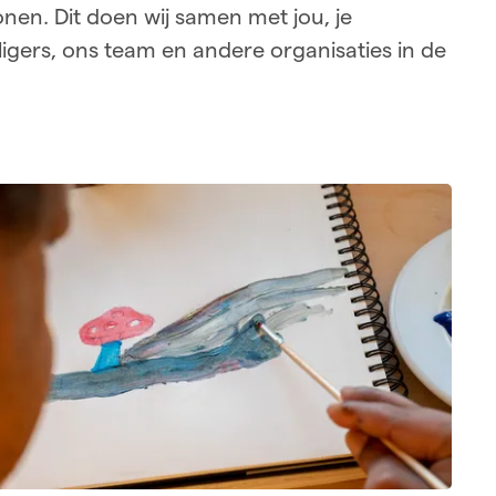
an 10.00 - 15.30 uur.
nen. Dit doen wij samen met jou, je
lligers, ons team en andere organisaties in de
nformatie en advies kun je ook
 Centrum voor
uning