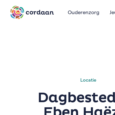
Ouderenzorg
J
Locatie
Dagbested
Eben Haë