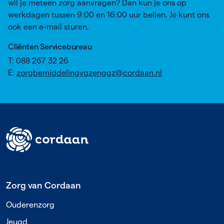
wil je meteen zorg aanvragen? Dan kun je ons op
werkdagen tussen 9:00 en 16:00 uur bellen. Je kunt ons
ook een e-mail sturen.
Cliënten Servicebureau
T: 088 267 32 26
E:
zorgbemiddelingvgzenggz@cordaan.nl
Footer
Zorg van Cordaan
Ouderenzorg
Jeugd