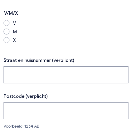
V/M/X
V
M
X
Straat en huisnummer
(verplicht)
Postcode
(verplicht)
Voorbeeld: 1234 AB