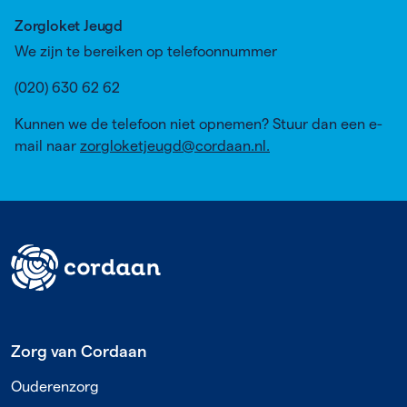
Zorgloket Jeugd
We zijn te bereiken op telefoonnummer
(020) 630 62 62
Kunnen we de telefoon niet opnemen? Stuur dan een e-
mail naar
zorgloketjeugd@cordaan.nl.
Footer
Zorg van Cordaan
Ouderenzorg